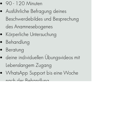
90 - 120 Minuten
Ausführliche Befragung deines
Beschwerdebildes und Besprechung
des Anamnesebogenes
Körperliche Untersuchung
Behandlung
Beratung
deine individuellen Übungsvideos mit
Lebenslangem Zugang
WhatsApp Support bis eine Woche
nach der Behandlung
Deine Investition: 129€
Die Heilpraktiker-Leistungen
werden teilweise von
Zusatzversicherungen und der