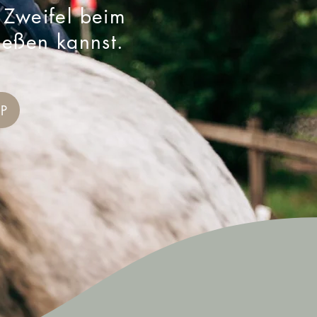
d Zweifel beim
ießen kannst.
UP