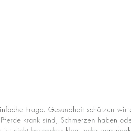
DIR DEINE GESUNDH
 DIR DIE GESUNDHE
PFERDES WERT?
einfache Frage. Gesundheit schätzen wir
 Pferde krank sind, Schmerzen haben ode
 ist nicht besonders klug, oder was den