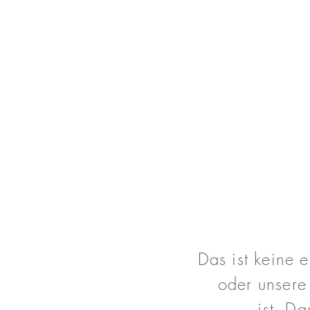
WAS IST 
WAS IST
Das ist keine 
oder unsere
ist.
Das