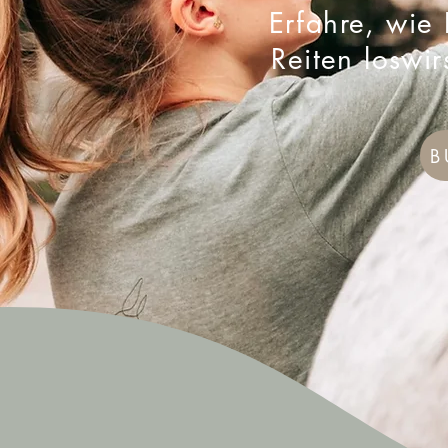
Erfahre, wie 
Reiten loswi
B