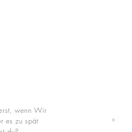
EIT WERT?
IT DEINES
 erst, wenn Wir
r es zu spät
kst du?