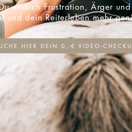
Du endlich Frustration, Ärger un
rst und dein Reiterleben mehr gen
UCHE HIER DEIN 0,-€ VIDEO-CHECK