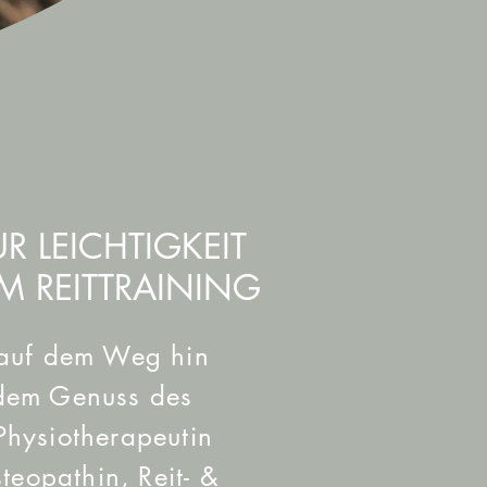
 LEICHTIGKEIT
M REITTRAINING
h auf dem Weg hin
 dem Genuss des
 Physiotherapeutin
steopathin, Reit- &