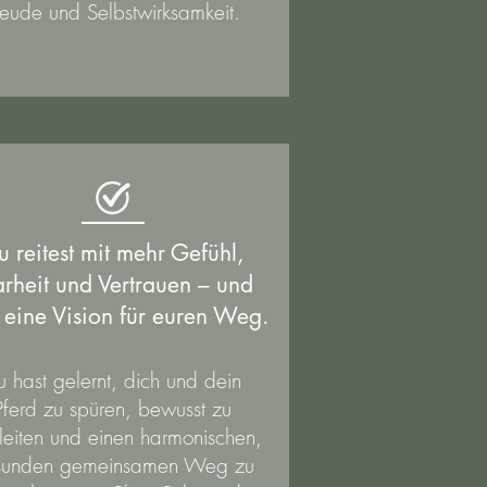
reude und Selbstwirksamkeit.
u reitest mit mehr Gefühl,
arheit und Vertrauen – und
 eine Vision für euren Weg.
u hast gelernt, dich und dein
Pferd zu spüren, bewusst zu
eiten und einen harmonischen,
sunden gemeinsamen Weg zu