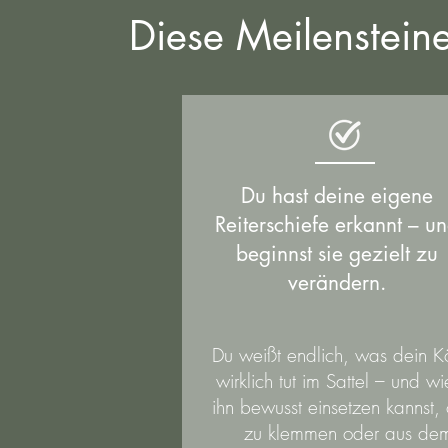
Diese Meilensteine
Du hast deine eigene
Reiterschiefe erkannt – u
beginnst sie gezielt zu
verändern.
Du weißt endlich, was dein K
wirklich tut im Sattel – und w
ihn bewusst einsetzen kannst,
zu klemmen oder aus de