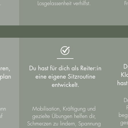
.
Losgelassenheit verhilfst.
F
D
ren,
Du hast für dich als Reiter:in
Kl
splan
eine eigene Sitzroutine
hast
entwickelt.
D
ann
Mobilisation, Kräftigung und
begl
uf
gezielte Übungen helfen dir,
ge
l
Schmerzen zu lindern, Spannung