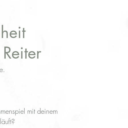
heit
 Reiter
e.
mmenspiel mit deinem
läuft?