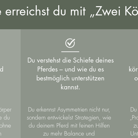
 erreichst du mit „Zwei Kör
Du verstehst die Schiefe deines
nd
Pferdes – und wie du es
kör
bestmöglich unterstützen
o
kannst.
örper
Du erkennst Asymmetrien nicht nur,
Du 
ie du
sondern entwickelst Strategien, wie
„Pr
 ohne
du deinem Pferd mit feinen Hilfen
z
m
zu mehr Balance und
Unt