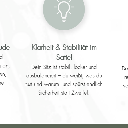
eude
Klarheit & Stabilität im
Sattel
nd
g an,
Dein Sitz ist stabil, locker und
De
en,
ausbalanciert – du weißt, was du
r
re
tust und warum, und spürst endlich
ve
Sicherheit statt Zweifel.