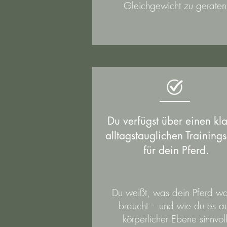
Gleichgewicht zu geraten
Du verfügst über einen kla
alltagstauglichen Training
für dein Pferd.
Du weißt, was dein Pferd w
braucht – und wie du es a
körperlicher Ebene sinnvol