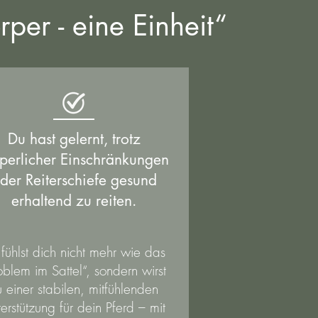
per - eine Einheit“
Du hast gelernt, trotz
perlicher Einschränkungen
der Reiterschiefe gesund
erhaltend zu reiten.
fühlst dich nicht mehr wie das
oblem im Sattel“, sondern wirst
u einer stabilen, mitfühlenden
erstützung für dein Pferd – mit